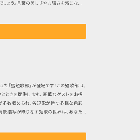
でしょう。言葉の美しさや力強さを感じなが
たな感動を得ることで、心の豊かさを感じる
にし、詩の世界に浸り、あなた自身の思いを見つ
えた『蜜短歌部』が登場です！この短歌部は、
とときを提供します。 豪華なゲストをお招
品が多数収められ、各短歌が持つ多様な色彩
、情景描写が織りなす短歌の世界は、あなた
歌の楽しさや奥深さを感じることで、新たな
浸り、心の豊かさを味わってみてください。