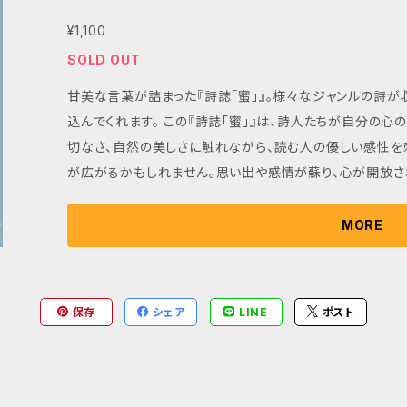
¥1,100
SOLD OUT
甘美な言葉が詰まった『詩誌「蜜」』。様々なジャンルの詩が
込んでくれます。 この『詩誌「蜜」』は、詩人たちが自分の
切なさ、自然の美しさに触れながら、読む人の優しい感性を刺
が広がるかもしれません。思い出や感情が蘇り、心が開放さ
詩誌「蜜」と一緒にすっぽりと自分を包み込み、自分と向き
※発送までに2~3日ほどかかる場合がございます。
MORE
保存
シェア
LINE
ポスト