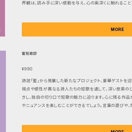
界観は、読み手に深い感動を与え、心の奥深くに触れること
ら、心のスイッチをONにする体験が待っています。 この詩誌「蜜」は、詩を愛する方々はもちろん、初めて
詩に触れる方にも心地よいひとときを提供する一冊です。新
ことができるでしょう。ぜひ、この『詩誌「蜜」第三号』を手
MORE
め直す時間を楽しんでみてください。 ※ご注文の際には、発送にお時間をいただく場合がございます。予
めご了承ください。
蜜短歌部
¥990
詩誌「蜜」から発展した新たなプロジェクト、豪華ゲストを迎
視点や感性が異なる詩人たちの短歌を通して、深い思索のひ
きし、独自の切り口で短歌の魅力に迫ります。心に残る作
やニュアンスを楽しむことができるでしょう。言葉の遊びや
の想像力をかきたてます。 この『蜜短歌部』は、短歌を愛する方々はもちろん、初めて触れる方にも心地
よいひとときを提供する一冊です。いままで知らなかった短
感動を得られるかもしれません。ぜひ、一緒に短歌の世界に
MORE