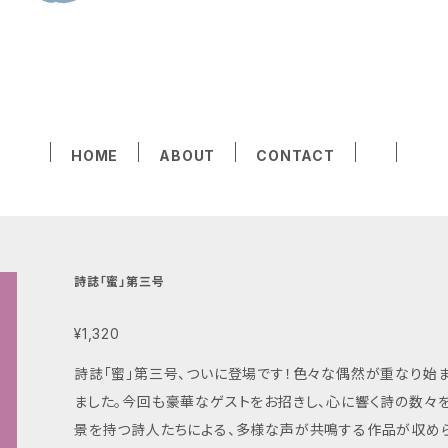
HOME
ABOUT
CONTACT
詩誌「蜜」第三号
¥1,320
詩誌「蜜」第三号、ついに登場です！色々な偶然が重なり始
ました。今回も豪華なゲストをお招きし、心に響く詩の数々をお届けします。 第三
景を持つ詩人たちによる、多様な声が共鳴する作品が収め