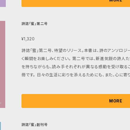
招待作品 小島なお/服部真里子/東直子/平岡直子/文月悠光 ※ご注文の際には、発送にお時間を
だく場合がございます。予めご了承ください。
詩誌「蜜」第二号
¥1,320
詩誌「蜜」第二号、待望のリリース。本書は、詩のアンソロジ
く瞬間をお楽しみください。 第二号では、新進気鋭の詩人
を持ちながらも、読み手それぞれが異なる感動を受け取る
冊です。 日々の生活に彩りを添えるためにも、また、心に
なっております。蜜のように心地よい甘さをお楽しみください。 ※ご購入の際には、配送にお時間を
場合がございます。予めご了承ください。
MORE
詩誌「蜜」創刊号